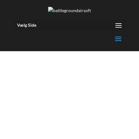
Vælg Side
BGE Bow Tag
En veldreven virksomhed kræver en god gruppe
drevne kollegaer og et firmaarrangement hos
Battleground Events stilles der krav til samarbejde,
strategi og den helt rigtige holdånd.
Foruden en utrolig sjov og anerledes oplevelser, finder
I ud af hvem der er gode til at kommunikere og tage et