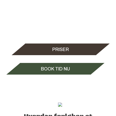
ansvar når det for alvor brænder på og pilene suser
omkring ørerne på jer
Tag dine kollegaer med under armen til et fedt
arrangement hos os hvor vi lover at både pulsen og
adrenalinen kommer helt op at ringe! I får en
uforglemmelig oplevelse med fuld fart på. Og så er det
sjovt på samme tid.
PRISER
BOOK TID NU