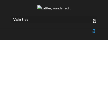
Vælg Side
Danmarks fedeste
airsoftbane
Har du altid ønsket at være med i krig uden alt det
farlige? Så har du nu muligheden hos Battleground
Airsoft. Vores 40.000 kvm2 store skovbane med
masser af udfordringer, dækninger og sjov er klar til
at blive indtaget og brugt til krig