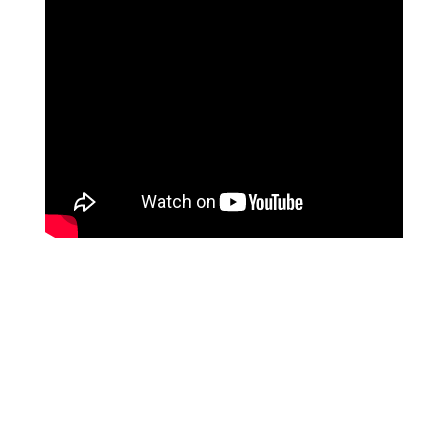
Hvad er Airsoft?
Airsoft er lidt henimod paintball, som mange kender. Dog
benytter man i airsoft/hardball mere realistiske våben,
samt man skyder med små 6 mm plastikkugler.
Det går herefter ud på at skyde mod hinanden i hold og
herved markere/ramme modstanderne med dit gevær.
Når personen er ramt, er man ude af runden.